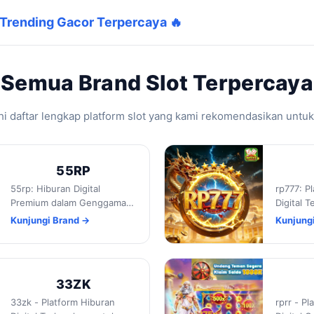
 Trending Gacor Terpercaya 🔥
Semua Brand Slot Terpercaya
hi daftar lengkap platform slot yang kami rekomendasikan untu
55RP
55rp: Hiburan Digital
rp777: P
Premium dalam Genggaman
Digital 
Anda
Inovatif
Kunjungi Brand →
Kunjung
33ZK
33zk - Platform Hiburan
rprr - P