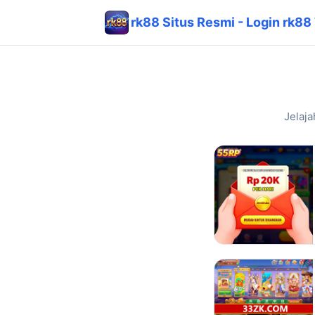
rk88 Situs Resmi - Login rk88
Jelaja