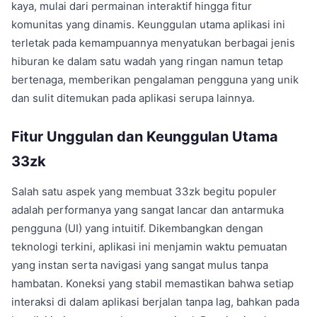
kaya, mulai dari permainan interaktif hingga fitur
komunitas yang dinamis. Keunggulan utama aplikasi ini
terletak pada kemampuannya menyatukan berbagai jenis
hiburan ke dalam satu wadah yang ringan namun tetap
bertenaga, memberikan pengalaman pengguna yang unik
dan sulit ditemukan pada aplikasi serupa lainnya.
Fitur Unggulan dan Keunggulan Utama
33zk
Salah satu aspek yang membuat 33zk begitu populer
adalah performanya yang sangat lancar dan antarmuka
pengguna (UI) yang intuitif. Dikembangkan dengan
teknologi terkini, aplikasi ini menjamin waktu pemuatan
yang instan serta navigasi yang sangat mulus tanpa
hambatan. Koneksi yang stabil memastikan bahwa setiap
interaksi di dalam aplikasi berjalan tanpa lag, bahkan pada