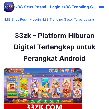
rk88 Situs Resmi - Login rk88 Trending Gacor Terpercaya 🔥
rk88 Situs Resmi - Login rk88 Trending Gacor Terpercaya 🔥
33zk – Platform Hiburan
Digital Terlengkap untuk
Perangkat Android