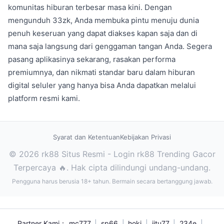
komunitas hiburan terbesar masa kini. Dengan
mengunduh 33zk, Anda membuka pintu menuju dunia
penuh keseruan yang dapat diakses kapan saja dan di
mana saja langsung dari genggaman tangan Anda. Segera
pasang aplikasinya sekarang, rasakan performa
premiumnya, dan nikmati standar baru dalam hiburan
digital seluler yang hanya bisa Anda dapatkan melalui
platform resmi kami.
Syarat dan Ketentuan
Kebijakan Privasi
© 2026 rk88 Situs Resmi - Login rk88 Trending Gacor
Terpercaya 🔥. Hak cipta dilindungi undang-undang.
Pengguna harus berusia 18+ tahun. Bermain secara bertanggung jawab.
Partner Kami：
mc777
|
sp66
|
hoki
|
jitu77
|
234e
|