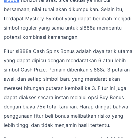
sl888a
horizontal atas. Jika keduanya muncul
bersamaan, nilai tunai akan dikumpulkan. Selain itu,
terdapat Mystery Symbol yang dapat berubah menjadi
simbol reguler yang sama untuk sl888a membantu
potensi kombinasi kemenangan.
Fitur sl888a Cash Spins Bonus adalah daya tarik utama
yang dapat dipicu dengan mendaratkan 6 atau lebih
simbol Cash Prize. Pemain diberikan sl888a 3 putaran
awal, dan setiap simbol baru yang mendarat akan
mereset hitungan putaran kembali ke 3. Fitur ini juga
dapat diakses secara instan melalui opsi Buy Bonus
dengan biaya 75x total taruhan. Harap diingat bahwa
penggunaan fitur beli bonus melibatkan risiko yang
lebih tinggi dan tidak menjamin hasil tertentu.