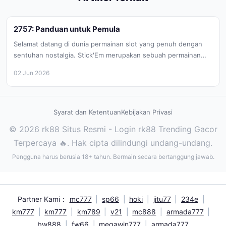
2757: Panduan untuk Pemula
Selamat datang di dunia permainan slot yang penuh dengan
sentuhan nostalgia. Stick'Em merupakan sebuah permainan
slot yang dikembangkan oleh Hacksaw...
02 Jun 2026
Syarat dan Ketentuan
Kebijakan Privasi
© 2026 rk88 Situs Resmi - Login rk88 Trending Gacor
Terpercaya 🔥. Hak cipta dilindungi undang-undang.
Pengguna harus berusia 18+ tahun. Bermain secara bertanggung jawab.
Partner Kami：
mc777
|
sp66
|
hoki
|
jitu77
|
234e
|
km777
|
km777
|
km789
|
v21
|
mc888
|
armada777
|
bw888
|
fw66
|
megawin777
|
armada777